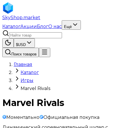
SkyShop
.market
Каталог
Акции
Блог
О нас
Ещё
$
USD
Поиск товаров
Главная
Каталог
Игры
Marvel Rivals
Marvel Rivals
Моментально
Официальная покупка
Динамический соревновательный шутер с