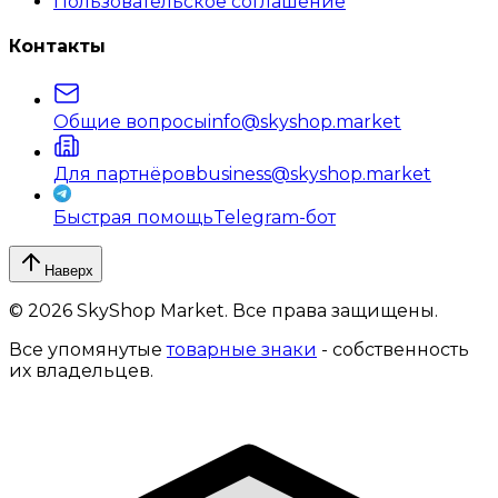
Пользовательское соглашение
Контакты
Общие вопросы
info@skyshop.market
Для партнёров
business@skyshop.market
Быстрая помощь
Telegram-бот
Наверх
©
2026
SkyShop Market. Все права защищены.
Все упомянутые
товарные знаки
- собственность
их владельцев.